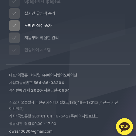
8page에서 1page로.
실시간 유입객 증가
도메인 점수 증가
처음부터 확실한 관리
집중케어 시스템
대표:
이정훈
회사명:
㈜에이치엠이노베이션
사업자등록번호
564-86-03204
통신판매업
제 2020-서울금천-0664
주소: 서울특별시 금천구 가산디지털2로 135, 18층 1821호(가산동, 가산
어반워크)
계좌: 국민은행 360101-04-167642 (주)에이치엠트랜드
상담시간: 평일 09:00 - 17:00
qwas10030@gmail.com