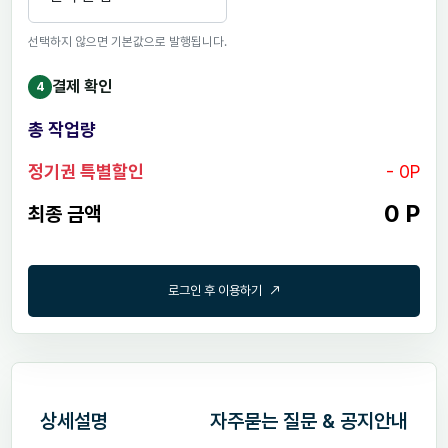
선택하지 않으면 기본값으로 발행됩니다.
결제 확인
4
총 작업량
정기권 특별할인
-
0
P
0 P
최종 금액
로
그
인
후
이
용
하
기
상세설명
자주묻는 질문 & 공지안내