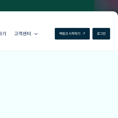
하기
고객센터
백
링
크
시
작
하
기
로
그
인