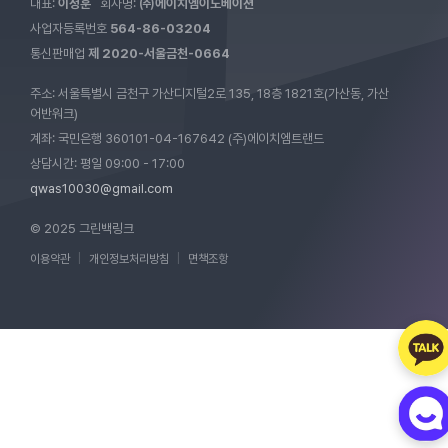
대표:
이정훈
회사명:
㈜에이치엠이노베이션
사업자등록번호
564-86-03204
통신판매업
제 2020-서울금천-0664
주소: 서울특별시 금천구 가산디지털2로 135, 18층 1821호(가산동, 가산
어반워크)
계좌: 국민은행 360101-04-167642 (주)에이치엠트랜드
상담시간: 평일 09:00 - 17:00
qwas10030@gmail.com
© 2025 그린백링크
이용약관
|
개인정보처리방침
|
면책조항