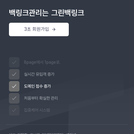
백링크관리는
그린백링크
3초 회원가입
8page에서 1page로.
실시간 유입객 증가
도메인 점수 증가
처음부터 확실한 관리
집중케어 시스템