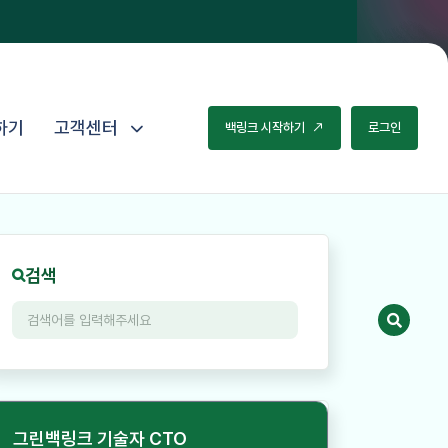
하기
고객센터
백
링
크
시
작
하
기
로
그
인
검색
그린백링크 기술자 CTO