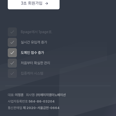
3초 회원가입
8page에서 1page로.
실시간 유입객 증가
도메인 점수 증가
처음부터 확실한 관리
집중케어 시스템
대표:
이정훈
회사명:
㈜에이치엠이노베이션
사업자등록번호
564-86-03204
통신판매업
제 2020-서울금천-0664