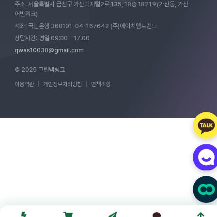
주소: 서울특별시 금천구 가산디지털2로 135, 18층 1821호(가산동, 가산
어반워크)
계좌: 국민은행 360101-04-167642 (주)에이치엠트랜드
상담시간: 평일 09:00 - 17:00
qwas10030@gmail.com
© 2025 그린백링크
이용약관
|
개인정보처리방침
|
면책조항