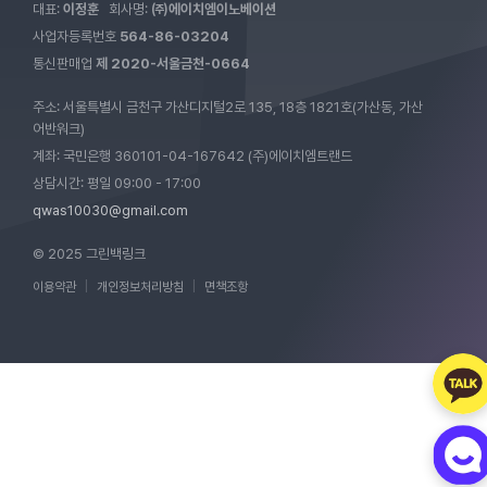
대표:
이정훈
회사명:
㈜에이치엠이노베이션
사업자등록번호
564-86-03204
통신판매업
제 2020-서울금천-0664
주소: 서울특별시 금천구 가산디지털2로 135, 18층 1821호(가산동, 가산
어반워크)
계좌: 국민은행 360101-04-167642 (주)에이치엠트랜드
상담시간: 평일 09:00 - 17:00
qwas10030@gmail.com
© 2025 그린백링크
이용약관
|
개인정보처리방침
|
면책조항