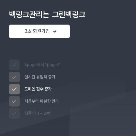
백링크관리는
그린백링크
3초 회원가입
8page에서 1page로.
실시간 유입객 증가
도메인 점수 증가
처음부터 확실한 관리
집중케어 시스템