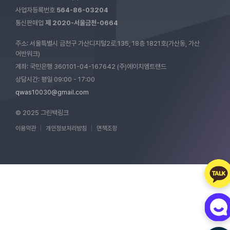
사업자등록번호
564-86-03204
통신판매업
제 2020-서울금천-0664
주소: 서울특별시 금천구 가산디지털2로 135, 18층 1821호(가산동, 가산
어반워크)
계좌: 국민은행 360101-04-167642 (주)에이치엠트랜드
상담시간: 평일 09:00 - 17:00
qwas10030@gmail.com
© 2025 그린백링크
이용약관
|
개인정보처리방침
|
면책조항