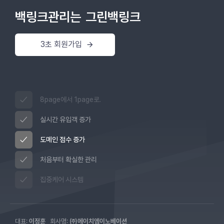
백링크관리는
그린백링크
3초 회원가입
8page에서 1page로.
실시간 유입객 증가
도메인 점수 증가
처음부터 확실한 관리
집중케어 시스템
대표:
이정훈
회사명:
㈜에이치엠이노베이션