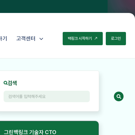
하기
고객센터
백
링
크
시
작
하
기
로
그
인
검색
그린백링크 기술자 CTO