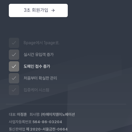
3초 회원가입
8page에서 1page로.
실시간 유입객 증가
도메인 점수 증가
처음부터 확실한 관리
집중케어 시스템
대표:
이정훈
회사명:
㈜에이치엠이노베이션
사업자등록번호
564-86-03204
통신판매업
제 2020-서울금천-0664