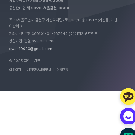
사업자등록번호
564-86-03204
통신판매업
제 2020-서울금천-0664
주소: 서울특별시 금천구 가산디지털2로 135, 18층 1821호(가산동, 가산
어반워크)
계좌: 국민은행 360101-04-167642 (주)에이치엠트랜드
상담시간: 평일 09:00 - 17:00
qwas10030@gmail.com
© 2025 그린백링크
이용약관
|
개인정보처리방침
|
면책조항