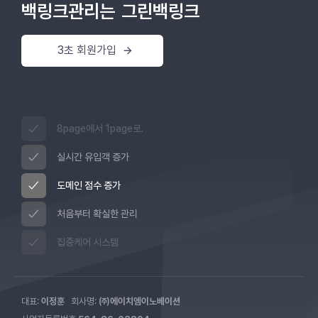
백링크관리는
그린백링크
3초 회원가입
8page에서 1page로.
실시간 유입객 증가
도메인 점수 증가
처음부터 확실한 관리
집중케어 시스템
대표:
이정훈
회사명:
㈜에이치엠이노베이션