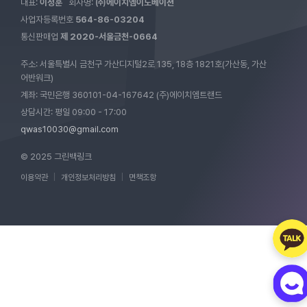
대표:
이정훈
회사명:
㈜에이치엠이노베이션
사업자등록번호
564-86-03204
통신판매업
제 2020-서울금천-0664
주소: 서울특별시 금천구 가산디지털2로 135, 18층 1821호(가산동, 가산
어반워크)
계좌: 국민은행 360101-04-167642 (주)에이치엠트랜드
상담시간: 평일 09:00 - 17:00
qwas10030@gmail.com
© 2025 그린백링크
이용약관
|
개인정보처리방침
|
면책조항