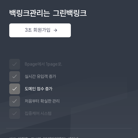
백링크관리는
그린백링크
3초 회원가입
8page에서 1page로.
실시간 유입객 증가
도메인 점수 증가
처음부터 확실한 관리
집중케어 시스템