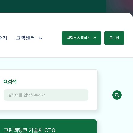
하기
고객센터
백
링
크
시
작
하
기
로
그
인
검색
그린백링크 기술자 CTO