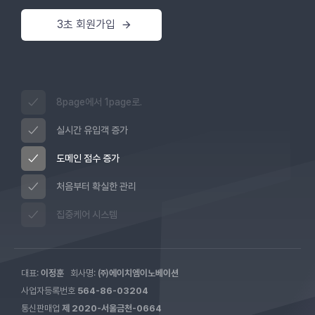
3초 회원가입
8page에서 1page로.
실시간 유입객 증가
도메인 점수 증가
처음부터 확실한 관리
집중케어 시스템
대표:
이정훈
회사명:
㈜에이치엠이노베이션
사업자등록번호
564-86-03204
통신판매업
제 2020-서울금천-0664