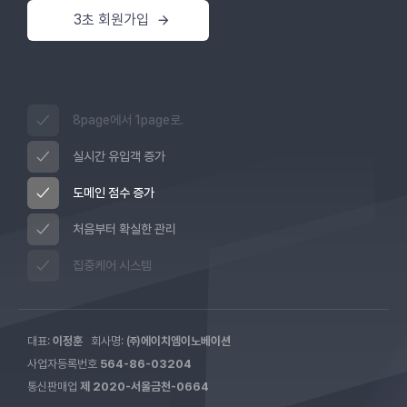
3초 회원가입
8page에서 1page로.
실시간 유입객 증가
도메인 점수 증가
처음부터 확실한 관리
집중케어 시스템
대표:
이정훈
회사명:
㈜에이치엠이노베이션
사업자등록번호
564-86-03204
통신판매업
제 2020-서울금천-0664