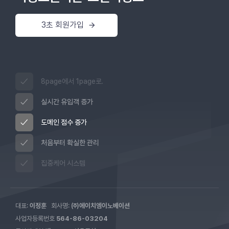
3초 회원가입
8page에서 1page로.
실시간 유입객 증가
도메인 점수 증가
처음부터 확실한 관리
집중케어 시스템
대표:
이정훈
회사명:
㈜에이치엠이노베이션
사업자등록번호
564-86-03204