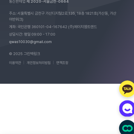
통신판매업
제 2020-서울금천-0664
주소: 서울특별시 금천구 가산디지털2로 135, 18층 1821호(가산동, 가산
어반워크)
계좌: 국민은행 360101-04-167642 (주)에이치엠트랜드
상담시간: 평일 09:00 - 17:00
qwas10030@gmail.com
© 2025 그린백링크
이용약관
|
개인정보처리방침
|
면책조항