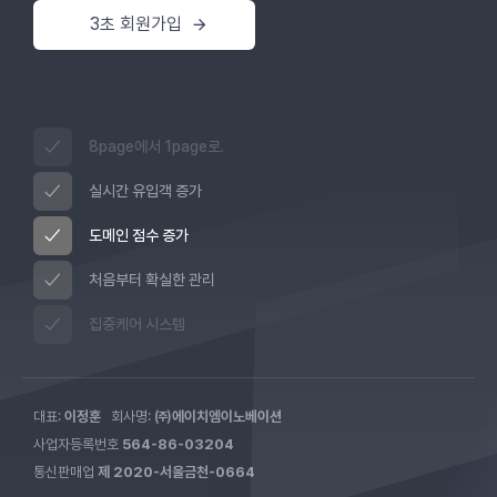
3초 회원가입
8page에서 1page로.
실시간 유입객 증가
도메인 점수 증가
처음부터 확실한 관리
집중케어 시스템
대표:
이정훈
회사명:
㈜에이치엠이노베이션
사업자등록번호
564-86-03204
통신판매업
제 2020-서울금천-0664