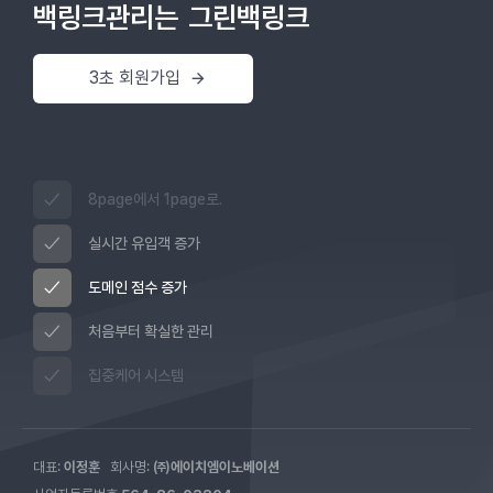
백링크관리는
그린백링크
3초 회원가입
8page에서 1page로.
실시간 유입객 증가
도메인 점수 증가
처음부터 확실한 관리
집중케어 시스템
대표:
이정훈
회사명:
㈜에이치엠이노베이션