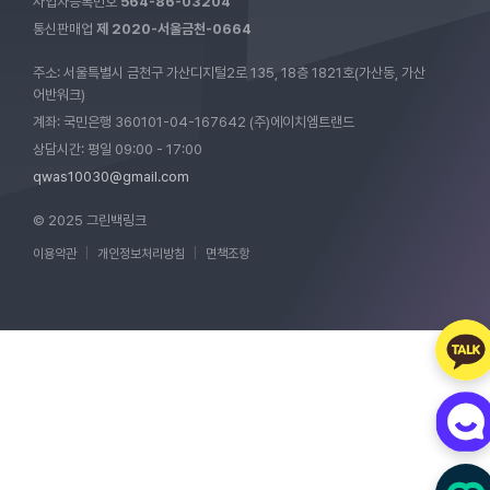
사업자등록번호
564-86-03204
통신판매업
제 2020-서울금천-0664
주소: 서울특별시 금천구 가산디지털2로 135, 18층 1821호(가산동, 가산
어반워크)
계좌: 국민은행 360101-04-167642 (주)에이치엠트랜드
상담시간: 평일 09:00 - 17:00
qwas10030@gmail.com
© 2025 그린백링크
이용약관
|
개인정보처리방침
|
면책조항