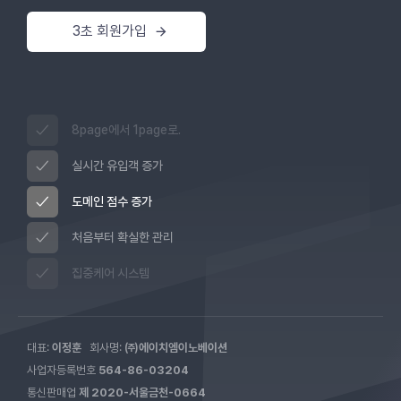
3초 회원가입
8page에서 1page로.
실시간 유입객 증가
도메인 점수 증가
처음부터 확실한 관리
집중케어 시스템
대표:
이정훈
회사명:
㈜에이치엠이노베이션
사업자등록번호
564-86-03204
통신판매업
제 2020-서울금천-0664