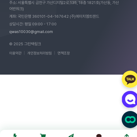
주소: 서울특별시 금천구 가산디지털2로 135, 18층 1821호(가산동, 가산
어반워크)
계좌: 국민은행 360101-04-167642 (주)에이치엠트랜드
상담시간: 평일 09:00 - 17:00
qwas10030@gmail.com
© 2025 그린백링크
이용약관
|
개인정보처리방침
|
면책조항