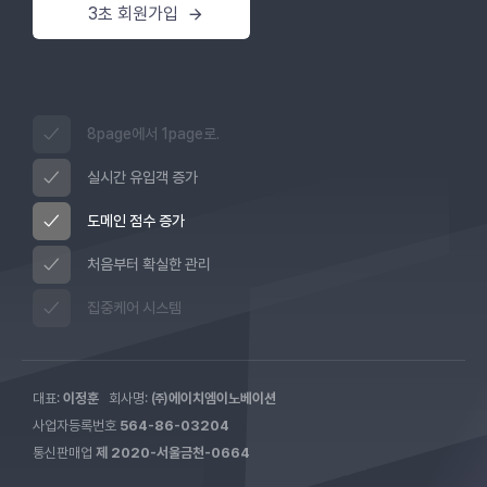
3초 회원가입
8page에서 1page로.
실시간 유입객 증가
도메인 점수 증가
처음부터 확실한 관리
집중케어 시스템
대표:
이정훈
회사명:
㈜에이치엠이노베이션
사업자등록번호
564-86-03204
통신판매업
제 2020-서울금천-0664