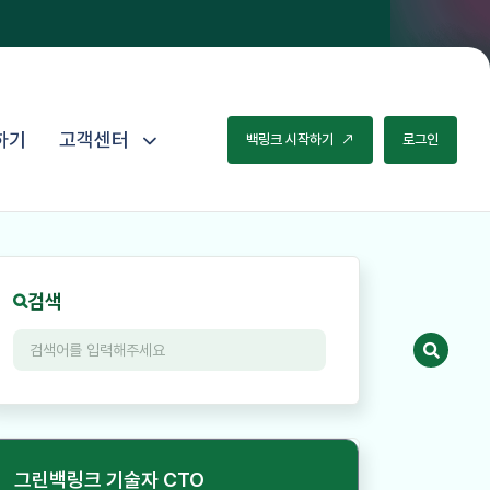
하기
고객센터
백
링
크
시
작
하
기
로
그
인
검색
그린백링크 기술자 CTO