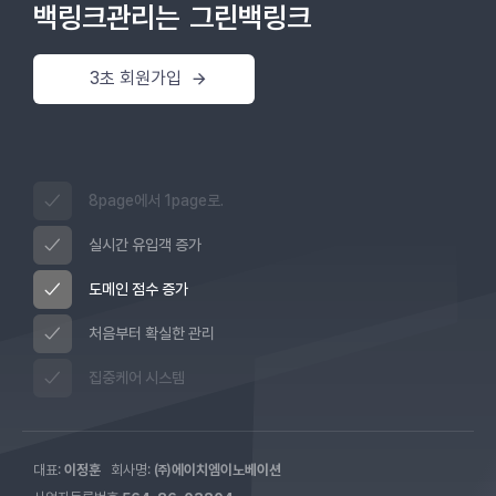
백링크관리는
그린백링크
3초 회원가입
8page에서 1page로.
실시간 유입객 증가
도메인 점수 증가
처음부터 확실한 관리
집중케어 시스템
대표:
이정훈
회사명:
㈜에이치엠이노베이션