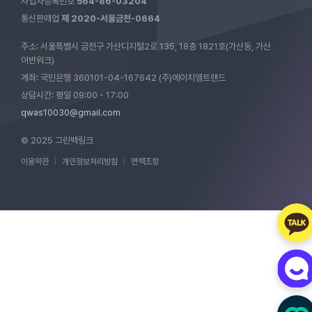
사업자등록번호
564-86-03204
통신판매업
제 2020-서울금천-0664
주소: 서울특별시 금천구 가산디지털2로 135, 18층 1821호(가산동, 가산
어반워크)
계좌: 국민은행 360101-04-167642 (주)에이치엠트랜드
상담시간: 평일 09:00 - 17:00
qwas10030@gmail.com
© 2025 그린백링크
이용약관
|
개인정보처리방침
|
면책조항