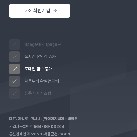
3초 회원가입
8page에서 1page로.
실시간 유입객 증가
도메인 점수 증가
처음부터 확실한 관리
집중케어 시스템
대표:
이정훈
회사명:
㈜에이치엠이노베이션
사업자등록번호
564-86-03204
통신판매업
제 2020-서울금천-0664