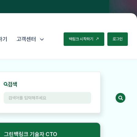
하기
고객센터
백
링
크
시
작
하
기
로
그
인
검색
그린백링크 기술자 CTO