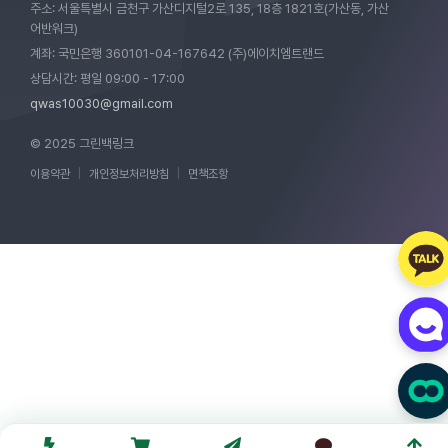
주소: 서울특별시 금천구 가산디지털2로 135, 18층 1821호(가산동, 가산
어반워크)
계좌: 국민은행 360101-04-167642 (주)에이치엠트랜드
상담시간: 평일 09:00 - 17:00
qwas10030@gmail.com
© 2025 그린백링크
이용약관
|
개인정보처리방침
|
면책조항