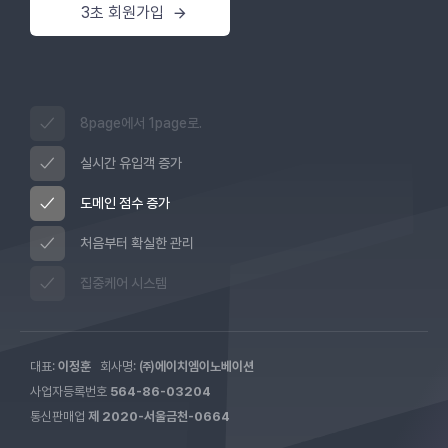
3초 회원가입
8page에서 1page로.
실시간 유입객 증가
도메인 점수 증가
처음부터 확실한 관리
집중케어 시스템
대표:
이정훈
회사명:
㈜에이치엠이노베이션
사업자등록번호
564-86-03204
통신판매업
제 2020-서울금천-0664