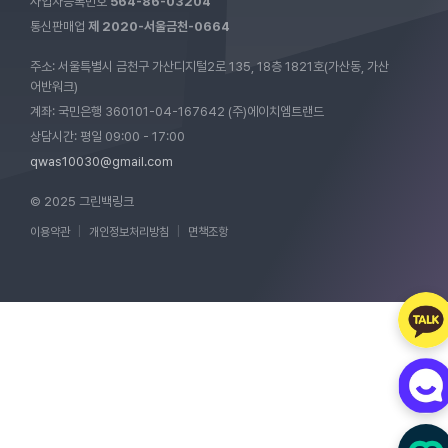
사업자등록번호
564-86-03204
통신판매업
제 2020-서울금천-0664
주소: 서울특별시 금천구 가산디지털2로 135, 18층 1821호(가산동, 가산
어반워크)
계좌: 국민은행 360101-04-167642 (주)에이치엠트랜드
상담시간: 평일 09:00 - 17:00
qwas10030@gmail.com
© 2025 그린백링크
이용약관
|
개인정보처리방침
|
면책조항