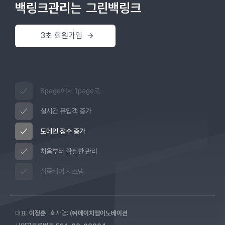
백링크관리는
그린백링크
3초 회원가입
8page에서 1page로.
실시간 유입객 증가
도메인 점수 증가
처음부터 확실한 관리
집중케어 시스템
대표:
이정훈
회사명:
㈜에이치엠이노베이션