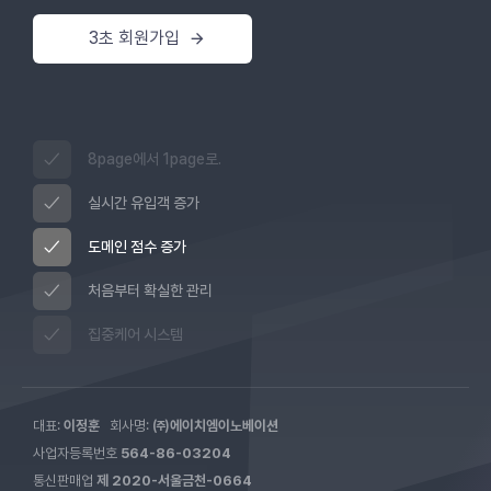
3초 회원가입
8page에서 1page로.
실시간 유입객 증가
도메인 점수 증가
처음부터 확실한 관리
집중케어 시스템
대표:
이정훈
회사명:
㈜에이치엠이노베이션
사업자등록번호
564-86-03204
통신판매업
제 2020-서울금천-0664