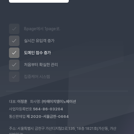
8page에서 1page로.
실시간 유입객 증가
도메인 점수 증가
처음부터 확실한 관리
집중케어 시스템
대표:
이정훈
회사명:
㈜에이치엠이노베이션
사업자등록번호
564-86-03204
통신판매업
제 2020-서울금천-0664
주소: 서울특별시 금천구 가산디지털2로 135, 18층 1821호(가산동, 가산