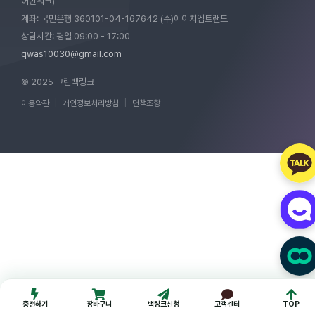
어반워크)
계좌: 국민은행 360101-04-167642 (주)에이치엠트랜드
상담시간: 평일 09:00 - 17:00
qwas10030@gmail.com
© 2025 그린백링크
이용약관
|
개인정보처리방침
|
면책조항
충전하기
장바구니
백링크신청
고객센터
TOP