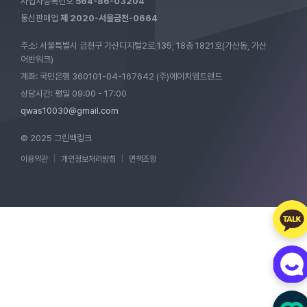
사업자등록번호
564-86-03204
통신판매업
제 2020-서울금천-0664
주소: 서울특별시 금천구 가산디지털2로 135, 18층 1821호(가산동, 가산
어반워크)
계좌: 국민은행 360101-04-167642 (주)에이치엠트랜드
상담시간: 평일 09:00 - 17:00
qwas10030@gmail.com
© 2025 그린백링크
이용약관
|
개인정보처리방침
|
면책조항