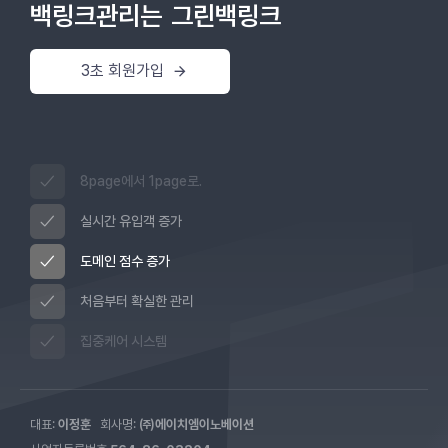
백링크관리는
그린백링크
3초 회원가입
8page에서 1page로.
실시간 유입객 증가
도메인 점수 증가
처음부터 확실한 관리
집중케어 시스템
대표:
이정훈
회사명:
㈜에이치엠이노베이션