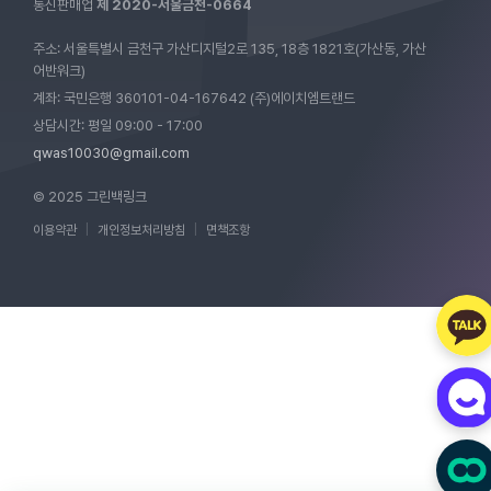
통신판매업
제 2020-서울금천-0664
주소: 서울특별시 금천구 가산디지털2로 135, 18층 1821호(가산동, 가산
어반워크)
계좌: 국민은행 360101-04-167642 (주)에이치엠트랜드
상담시간: 평일 09:00 - 17:00
qwas10030@gmail.com
© 2025 그린백링크
이용약관
|
개인정보처리방침
|
면책조항