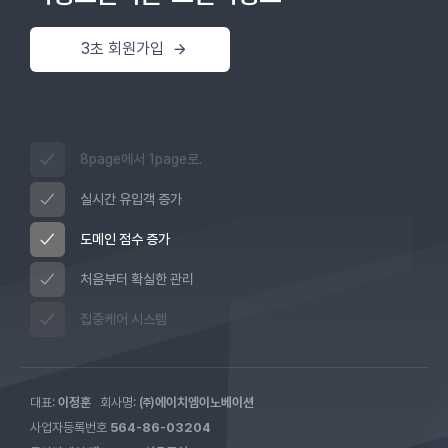
3초 회원가입
8page에서 1page로.
실시간 유입객 증가
도메인 점수 증가
처음부터 확실한 관리
집중케어 시스템
대표:
이정훈
회사명:
㈜에이치엠이노베이션
사업자등록번호
564-86-03204