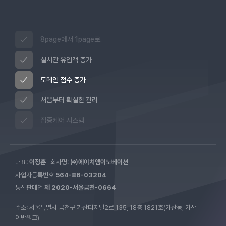
8page에서 1page로.
실시간 유입객 증가
도메인 점수 증가
처음부터 확실한 관리
집중케어 시스템
대표:
이정훈
회사명:
㈜에이치엠이노베이션
사업자등록번호
564-86-03204
통신판매업
제 2020-서울금천-0664
주소: 서울특별시 금천구 가산디지털2로 135, 18층 1821호(가산동, 가산
어반워크)