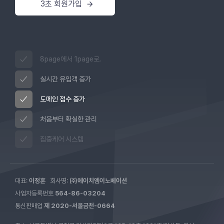
3초 회원가입
8page에서 1page로.
실시간 유입객 증가
도메인 점수 증가
처음부터 확실한 관리
집중케어 시스템
대표:
이정훈
회사명:
㈜에이치엠이노베이션
사업자등록번호
564-86-03204
통신판매업
제 2020-서울금천-0664