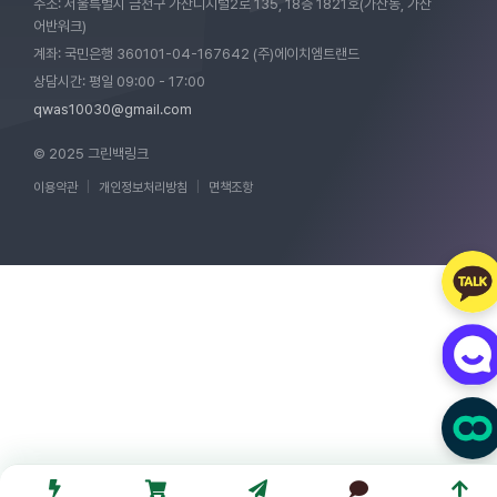
주소: 서울특별시 금천구 가산디지털2로 135, 18층 1821호(가산동, 가산
어반워크)
계좌: 국민은행 360101-04-167642 (주)에이치엠트랜드
상담시간: 평일 09:00 - 17:00
qwas10030@gmail.com
© 2025 그린백링크
이용약관
|
개인정보처리방침
|
면책조항