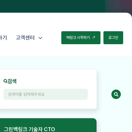
하기
고객센터
백
링
크
시
작
하
기
로
그
인
검색
그린백링크 기술자 CTO