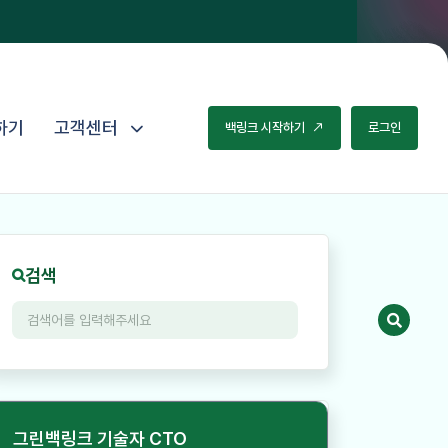
하기
고객센터
백
링
크
시
작
하
기
로
그
인
검색
그린백링크 기술자 CTO