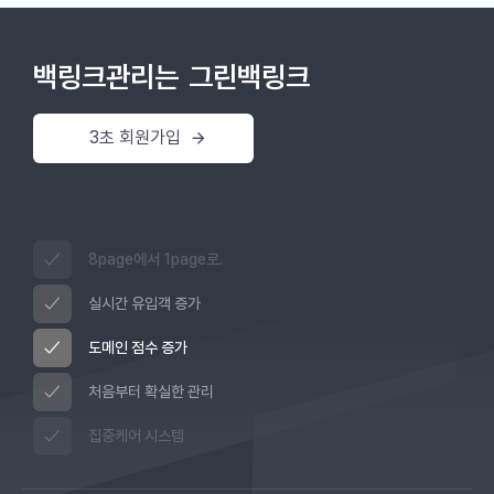
백링크관리는
그린백링크
3초 회원가입
8page에서 1page로.
실시간 유입객 증가
도메인 점수 증가
처음부터 확실한 관리
집중케어 시스템