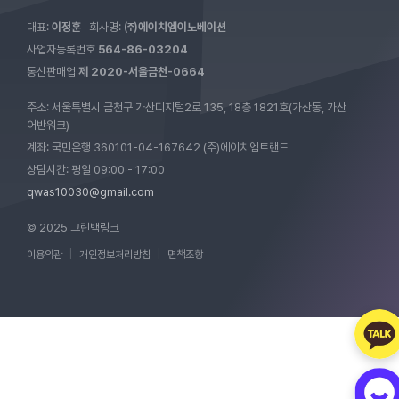
대표:
이정훈
회사명:
㈜에이치엠이노베이션
사업자등록번호
564-86-03204
통신판매업
제 2020-서울금천-0664
주소: 서울특별시 금천구 가산디지털2로 135, 18층 1821호(가산동, 가산
어반워크)
계좌: 국민은행 360101-04-167642 (주)에이치엠트랜드
상담시간: 평일 09:00 - 17:00
qwas10030@gmail.com
© 2025 그린백링크
이용약관
|
개인정보처리방침
|
면책조항