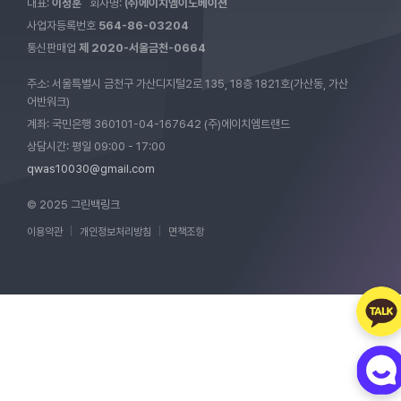
대표:
이정훈
회사명:
㈜에이치엠이노베이션
사업자등록번호
564-86-03204
통신판매업
제 2020-서울금천-0664
주소: 서울특별시 금천구 가산디지털2로 135, 18층 1821호(가산동, 가산
어반워크)
계좌: 국민은행 360101-04-167642 (주)에이치엠트랜드
상담시간: 평일 09:00 - 17:00
qwas10030@gmail.com
© 2025 그린백링크
이용약관
|
개인정보처리방침
|
면책조항