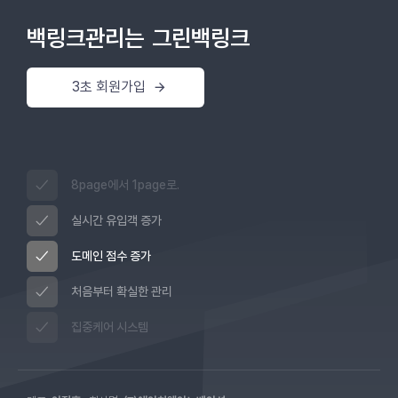
백링크관리는
그린백링크
3초 회원가입
8page에서 1page로.
실시간 유입객 증가
도메인 점수 증가
처음부터 확실한 관리
집중케어 시스템