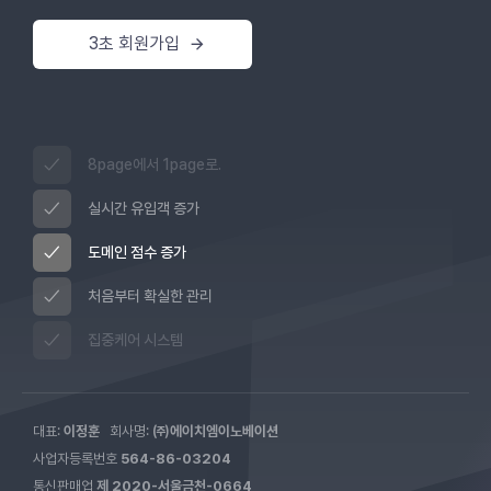
3초 회원가입
8page에서 1page로.
실시간 유입객 증가
도메인 점수 증가
처음부터 확실한 관리
집중케어 시스템
대표:
이정훈
회사명:
㈜에이치엠이노베이션
사업자등록번호
564-86-03204
통신판매업
제 2020-서울금천-0664