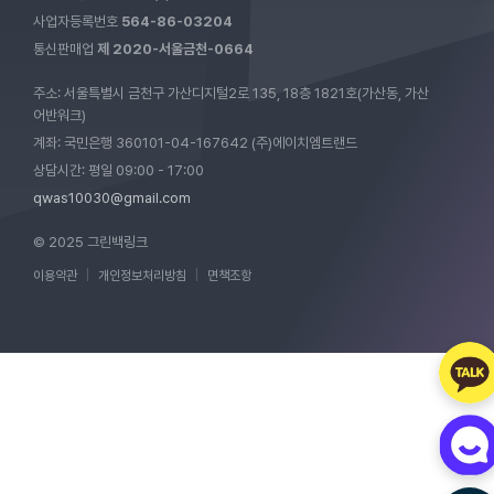
사업자등록번호
564-86-03204
통신판매업
제 2020-서울금천-0664
주소: 서울특별시 금천구 가산디지털2로 135, 18층 1821호(가산동, 가산
어반워크)
계좌: 국민은행 360101-04-167642 (주)에이치엠트랜드
상담시간: 평일 09:00 - 17:00
qwas10030@gmail.com
© 2025 그린백링크
이용약관
|
개인정보처리방침
|
면책조항