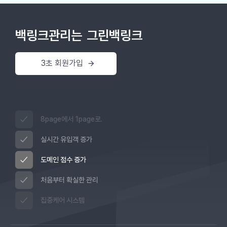
백링크관리는
그린백링크
3초 회원가입
8page에서 1page로.
실시간 유입객 증가
도메인 점수 증가
처음부터 확실한 관리
집중케어 시스템