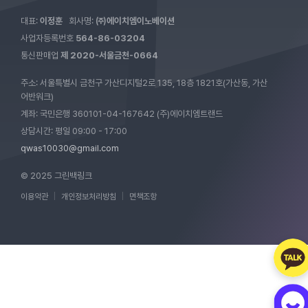
대표:
이정훈
회사명:
㈜에이치엠이노베이션
사업자등록번호
564-86-03204
통신판매업
제 2020-서울금천-0664
주소: 서울특별시 금천구 가산디지털2로 135, 18층 1821호(가산동, 가산
어반워크)
계좌: 국민은행 360101-04-167642 (주)에이치엠트랜드
상담시간: 평일 09:00 - 17:00
qwas10030@gmail.com
© 2025 그린백링크
이용약관
|
개인정보처리방침
|
면책조항