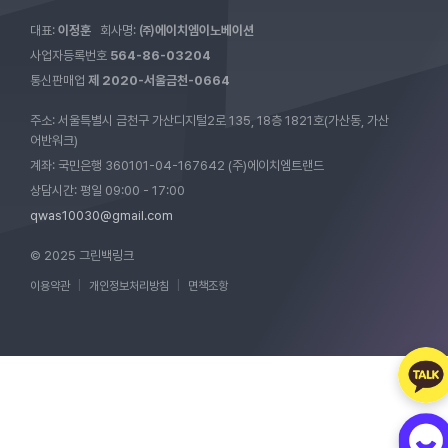
대표:
이정훈
회사명:
㈜에이치엠이노베이션
사업자등록번호
564-86-03204
통신판매업
제 2020-서울금천-0664
주소: 서울특별시 금천구 가산디지털2로 135, 18층 1821호(가산동, 가산
어반워크)
계좌: 국민은행 360101-04-167642 (주)에이치엠트랜드
상담시간: 평일 09:00 - 17:00
qwas10030@gmail.com
© 2025 그린백링크
이용약관
|
개인정보처리방침
|
면책조항