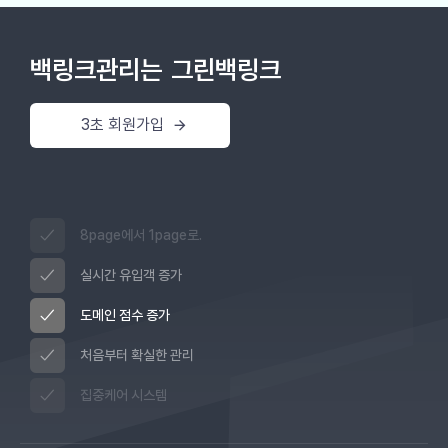
백링크관리는
그린백링크
3초 회원가입
8page에서 1page로.
실시간 유입객 증가
도메인 점수 증가
처음부터 확실한 관리
집중케어 시스템