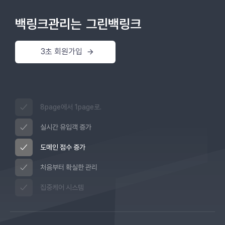
백링크관리는
그린백링크
3초 회원가입
8page에서 1page로.
실시간 유입객 증가
도메인 점수 증가
처음부터 확실한 관리
집중케어 시스템