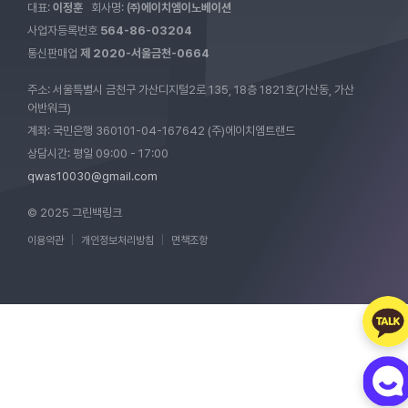
대표:
이정훈
회사명:
㈜에이치엠이노베이션
사업자등록번호
564-86-03204
통신판매업
제 2020-서울금천-0664
주소: 서울특별시 금천구 가산디지털2로 135, 18층 1821호(가산동, 가산
어반워크)
계좌: 국민은행 360101-04-167642 (주)에이치엠트랜드
상담시간: 평일 09:00 - 17:00
qwas10030@gmail.com
© 2025 그린백링크
이용약관
|
개인정보처리방침
|
면책조항