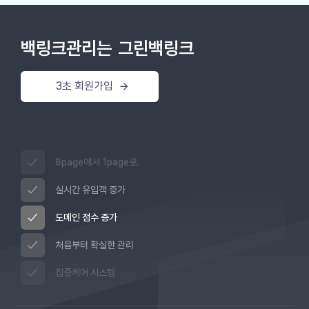
백링크관리는
그린백링크
3초 회원가입
8page에서 1page로.
실시간 유입객 증가
도메인 점수 증가
처음부터 확실한 관리
집중케어 시스템