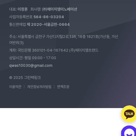
대표:
이정훈
회사명:
㈜에이치엠이노베이션
사업자등록번호
564-86-03204
통신판매업
제 2020-서울금천-0664
주소: 서울특별시 금천구 가산디지털2로 135, 18층 1821호(가산동, 가산
어반워크)
계좌: 국민은행 360101-04-167642 (주)에이치엠트랜드
상담시간: 평일 09:00 - 17:00
qwas10030@gmail.com
© 2025 그린백링크
이용약관
|
개인정보처리방침
|
면책조항