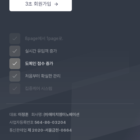
3초 회원가입
8page에서 1page로.
실시간 유입객 증가
도메인 점수 증가
처음부터 확실한 관리
집중케어 시스템
대표:
이정훈
회사명:
㈜에이치엠이노베이션
사업자등록번호
564-86-03204
통신판매업
제 2020-서울금천-0664