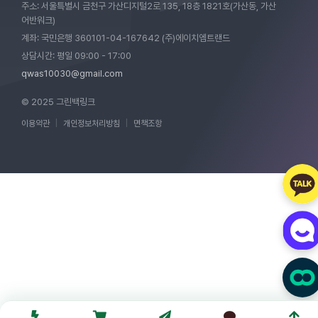
주소: 서울특별시 금천구 가산디지털2로 135, 18층 1821호(가산동, 가산
어반워크)
계좌: 국민은행 360101-04-167642 (주)에이치엠트랜드
상담시간: 평일 09:00 - 17:00
qwas10030@gmail.com
© 2025 그린백링크
이용약관
|
개인정보처리방침
|
면책조항