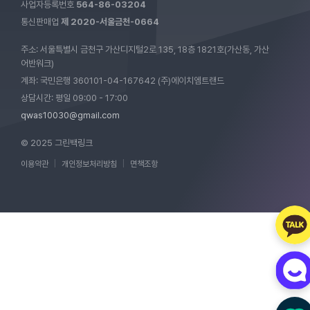
사업자등록번호
564-86-03204
통신판매업
제 2020-서울금천-0664
주소: 서울특별시 금천구 가산디지털2로 135, 18층 1821호(가산동, 가산
어반워크)
계좌: 국민은행 360101-04-167642 (주)에이치엠트랜드
상담시간: 평일 09:00 - 17:00
qwas10030@gmail.com
© 2025 그린백링크
이용약관
|
개인정보처리방침
|
면책조항