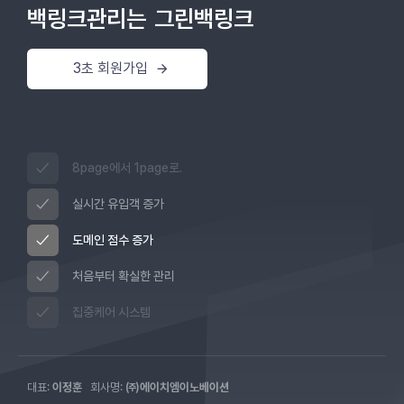
백링크관리는
그린백링크
3초 회원가입
8page에서 1page로.
실시간 유입객 증가
도메인 점수 증가
처음부터 확실한 관리
집중케어 시스템
대표:
이정훈
회사명:
㈜에이치엠이노베이션