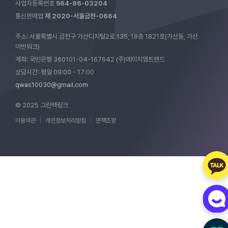
사업자등록번호
564-86-03204
통신판매업
제 2020-서울금천-0664
주소: 서울특별시 금천구 가산디지털2로 135, 18층 1821호(가산동, 가산
어반워크)
계좌: 국민은행 360101-04-167642 (주)에이치엠트랜드
상담시간: 평일 09:00 - 17:00
qwas10030@gmail.com
© 2025 그린백링크
이용약관
|
개인정보처리방침
|
면책조항