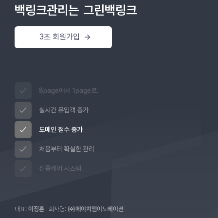
백링크관리는
그린백링크
3초 회원가입
8page에서 1page로.
실시간 유입객 증가
도메인 점수 증가
처음부터 확실한 관리
집중케어 시스템
대표:
이정훈
회사명:
㈜에이치엠이노베이션