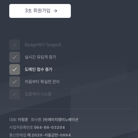
3초 회원가입
8page에서 1page로.
실시간 유입객 증가
도메인 점수 증가
처음부터 확실한 관리
집중케어 시스템
대표:
이정훈
회사명:
㈜에이치엠이노베이션
사업자등록번호
564-86-03204
통신판매업
제 2020-서울금천-0664