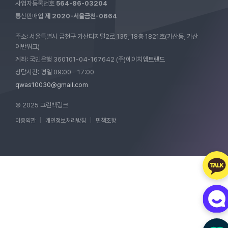
사업자등록번호
564-86-03204
통신판매업
제 2020-서울금천-0664
주소: 서울특별시 금천구 가산디지털2로 135, 18층 1821호(가산동, 가산
어반워크)
계좌: 국민은행 360101-04-167642 (주)에이치엠트랜드
상담시간: 평일 09:00 - 17:00
qwas10030@gmail.com
© 2025 그린백링크
이용약관
|
개인정보처리방침
|
면책조항