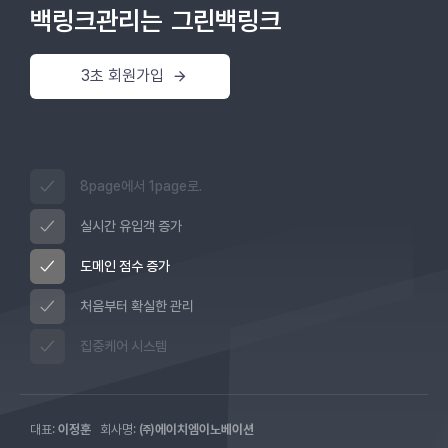
백링크관리는
그린백링크
3초 회원가입
8page에서 1page로.
실시간 유입객 증가
도메인 점수 증가
처음부터 확실한 관리
집중케어 시스템
대표:
이정훈
회사명:
㈜에이치엠이노베이션