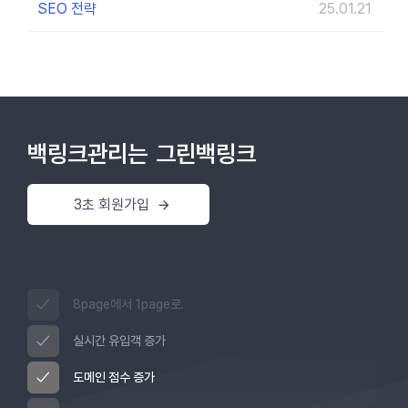
SEO 전략
25.01.21
백링크관리는
그린백링크
3초 회원가입
8page에서 1page로.
실시간 유입객 증가
도메인 점수 증가