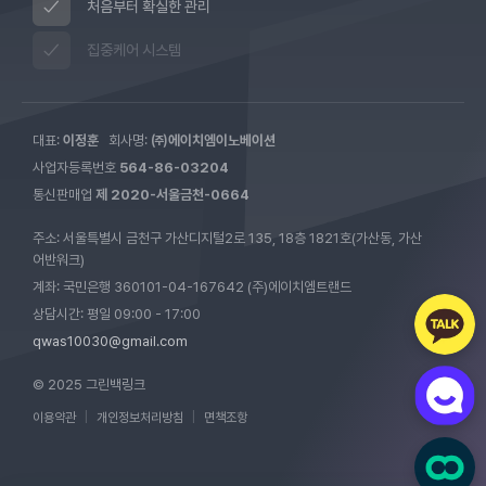
처음부터 확실한 관리
집중케어 시스템
대표:
이정훈
회사명:
㈜에이치엠이노베이션
사업자등록번호
564-86-03204
통신판매업
제 2020-서울금천-0664
주소: 서울특별시 금천구 가산디지털2로 135, 18층 1821호(가산동, 가산
어반워크)
계좌: 국민은행 360101-04-167642 (주)에이치엠트랜드
상담시간: 평일 09:00 - 17:00
qwas10030@gmail.com
© 2025 그린백링크
이용약관
|
개인정보처리방침
|
면책조항