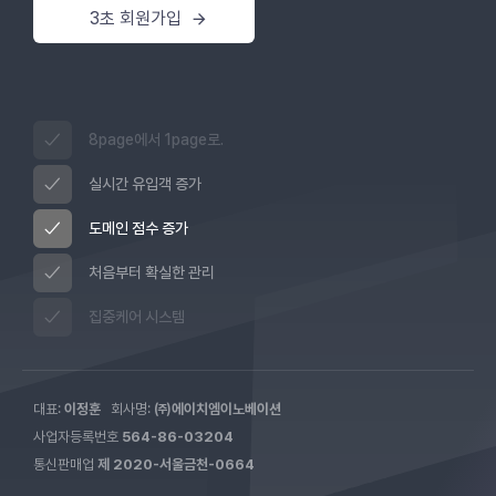
3초 회원가입
8page에서 1page로.
실시간 유입객 증가
도메인 점수 증가
처음부터 확실한 관리
집중케어 시스템
대표:
이정훈
회사명:
㈜에이치엠이노베이션
사업자등록번호
564-86-03204
통신판매업
제 2020-서울금천-0664