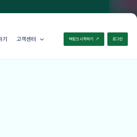
하기
고객센터
백
링
크
시
작
하
기
로
그
인