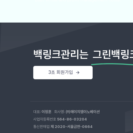
백링크관리는
그린백링
3
초
회
원
가
입
대표:
이정훈
회사명:
㈜에이치엠이노베이션
사업자등록번호
564-86-03204
통신판매업
제 2020-서울금천-0664