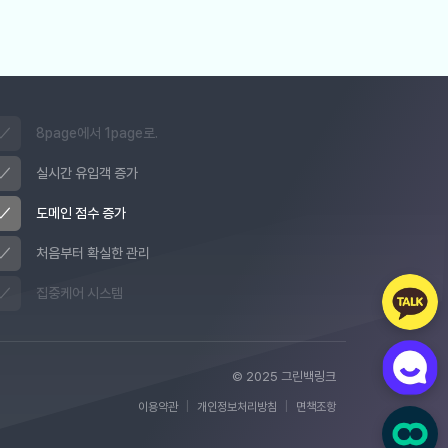
8page에서 1page로.
실시간 유입객 증가
도메인 점수 증가
처음부터 확실한 관리
집중케어 시스템
© 2025 그린백링크
이용약관
|
개인정보처리방침
|
면책조항