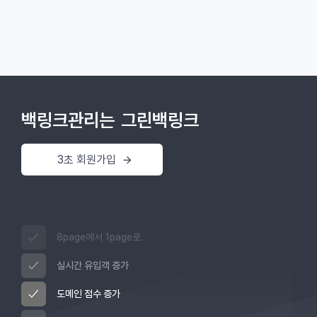
백링크관리는
그린백링크
3초 회원가입
8page에서 1page로.
실시간 유입객 증가
도메인 점수 증가