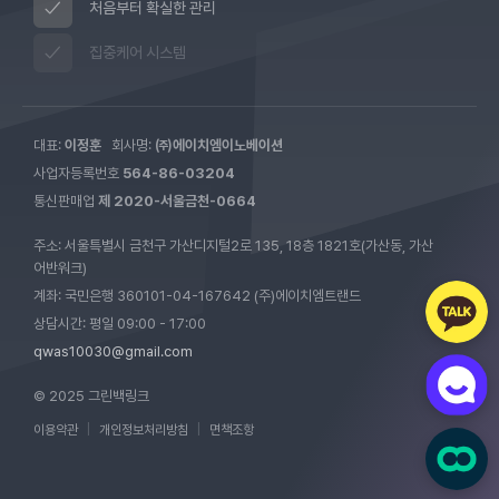
처음부터 확실한 관리
집중케어 시스템
대표:
이정훈
회사명:
㈜에이치엠이노베이션
사업자등록번호
564-86-03204
통신판매업
제 2020-서울금천-0664
주소: 서울특별시 금천구 가산디지털2로 135, 18층 1821호(가산동, 가산
어반워크)
계좌: 국민은행 360101-04-167642 (주)에이치엠트랜드
상담시간: 평일 09:00 - 17:00
qwas10030@gmail.com
© 2025 그린백링크
이용약관
|
개인정보처리방침
|
면책조항